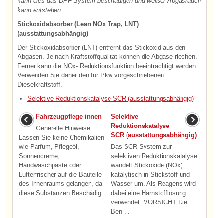
kann dies das DPF-System beschädigen und weißer Abgasrauch
kann entstehen.
Stickoxidabsorber (Lean NOx Trap, LNT)
(ausstattungsabhängig)
Der Stickoxidabsorber (LNT) entfernt das Stickoxid aus den
Abgasen. Je nach Kraftstoffqualität können die Abgase riechen.
Ferner kann die NOx- Reduktionsfunktion beeinträchtigt werden.
Verwenden Sie daher den für Pkw vorgeschriebenen
Dieselkraftstoff.
Selektive Reduktionskatalyse SCR (ausstattungsabhängig)
Fahrzeugpflege innen
Selektive
Reduktionskatalyse
Generelle Hinweise
SCR (ausstattungsabhängig)
Lassen Sie keine Chemikalien
wie Parfum, Pflegeöl,
Das SCR-System zur
Sonnencreme,
selektiven Reduktionskatalyse
Handwaschpaste oder
wandelt Stickoxide (NOx)
Lufterfrischer auf die Bauteile
katalytisch in Stickstoff und
des Innenraums gelangen, da
Wasser um. Als Reagens wird
diese Substanzen Beschädig
dabei eine Harnstofflösung
...
verwendet. VORSICHT Die
Ben ...