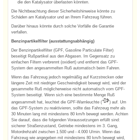
die den Katalysator überlasten könnten.
Die Nichtbeachtung dieser Sicherheitshinweise könnte zu
Schäden am Katalysator und an Ihrem Fahrzeug führen.
Darüber hinaus könnte durch solche Vorfälle die Garantie
verfallen.
Benzinpartikelfilter (ausstattungsabhängig)
Der Benzinpartikelfilter (GPF, Gasoline Particulate Filter)
beseitigt Rußpartikel aus den Abgasen. Im Gegensatz zu
einfachen Filtern verbrennt (oxidiert) und entfernt das GPF-
System den angesammelten Ruß automatisch beim Fahren.
Wenn das Fahrzeug jedoch regelmäßig auf Kurzstrecken oder
längere Zeit mit niedriger Geschwindigkeit bewegt wird, wird der
gesammelte Ruß möglicherweise nicht automatisch vom GPF-
System beseitigt. Wenn sich eine bestimmte Menge Ruß
angesammelt hat, leuchtet die GPF-Warnleuchte (
) auf. Um
das GPF-System zu reaktivieren, sollte das Fahrzeug mehr als
30 Minuten lang mit mindestens 80 km/h bewegt werden. Achten
Sie darauf, dass die folgenden Voraussetzungen erfüllt sind:
sicherer Straßenzustand, Getriebe mindestens im 3. Gang,
Motordrehzahl zwischen 1.500 und - 4.000 U/min. Wenn das
Fahrzeug wie angegeben mit mindestens 80 km/h bewegt wird,