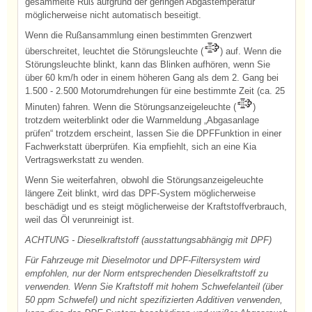
gesammelte Ruß aufgrund der geringen Abgastemperatur
möglicherweise nicht automatisch beseitigt.
Wenn die Rußansammlung einen bestimmten Grenzwert
überschreitet, leuchtet die Störungsleuchte (
) auf. Wenn die
Störungsleuchte blinkt, kann das Blinken aufhören, wenn Sie
über 60 km/h oder in einem höheren Gang als dem 2. Gang bei
1.500 - 2.500 Motorumdrehungen für eine bestimmte Zeit (ca. 25
Minuten) fahren. Wenn die Störungsanzeigeleuchte (
)
trotzdem weiterblinkt oder die Warnmeldung „Abgasanlage
prüfen“ trotzdem erscheint, lassen Sie die DPFFunktion in einer
Fachwerkstatt überprüfen. Kia empfiehlt, sich an eine Kia
Vertragswerkstatt zu wenden.
Wenn Sie weiterfahren, obwohl die Störungsanzeigeleuchte
längere Zeit blinkt, wird das DPF-System möglicherweise
beschädigt und es steigt möglicherweise der Kraftstoffverbrauch,
weil das Öl verunreinigt ist.
ACHTUNG - Dieselkraftstoff (ausstattungsabhängig mit DPF)
Für Fahrzeuge mit Dieselmotor und DPF-Filtersystem wird
empfohlen, nur der Norm entsprechenden Dieselkraftstoff zu
verwenden. Wenn Sie Kraftstoff mit hohem Schwefelanteil (über
50 ppm Schwefel) und nicht spezifizierten Additiven verwenden,