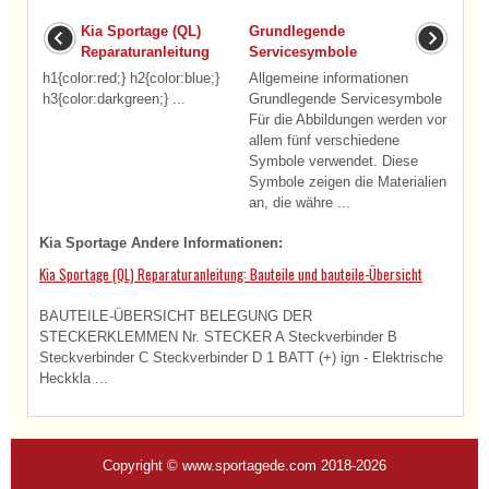
Kia Sportage (QL)
Grundlegende
Reparaturanleitung
Servicesymbole
h1{color:red;} h2{color:blue;}
Allgemeine informationen
h3{color:darkgreen;} ...
Grundlegende Servicesymbole
Für die Abbildungen werden vor
allem fünf verschiedene
Symbole verwendet. Diese
Symbole zeigen die Materialien
an, die währe ...
Kia Sportage Andere Informationen:
Kia Sportage (QL) Reparaturanleitung: Bauteile und bauteile-Übersicht
BAUTEILE-ÜBERSICHT BELEGUNG DER
STECKERKLEMMEN Nr. STECKER A Steckverbinder B
Steckverbinder C Steckverbinder D 1 BATT (+) ign - Elektrische
Heckkla ...
Copyright © www.sportagede.com 2018-2026