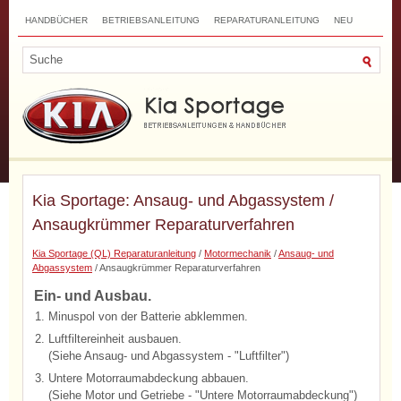
HANDBÜCHER
BETRIEBSANLEITUNG
REPARATURANLEITUNG
NEU
TOP
SITEMAP
SUCHLAUF
Kia Sportage: Ansaug- und Abgassystem /
Ansaugkrümmer Reparaturverfahren
Kia Sportage (QL) Reparaturanleitung
/
Motormechanik
/
Ansaug- und
Abgassystem
/ Ansaugkrümmer Reparaturverfahren
Ein- und Ausbau.
1.
Minuspol von der Batterie abklemmen.
2.
Luftfiltereinheit ausbauen.
(Siehe Ansaug- und Abgassystem - "Luftfilter")
3.
Untere Motorraumabdeckung abbauen.
(Siehe Motor und Getriebe - "Untere Motorraumabdeckung")