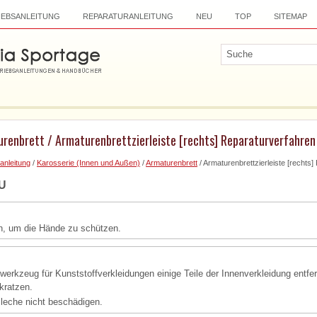
IEBSANLEITUNG
REPARATURANLEITUNG
NEU
TOP
SITEMAP
urenbrett / Armaturenbrettzierleiste [rechts] Reparaturverfahren
anleitung
/
Karosserie (Innen und Außen)
/
Armaturenbrett
/ Armaturenbrettzierleiste [rechts
U
, um die Hände zu schützen.
erkzeug für Kunststoffverkleidungen einige Teile der Innenverkleidung entfe
kratzen.
leche nicht beschädigen.