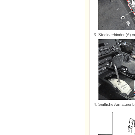
3.
Steckverbinder (A) 
4.
Seitliche Armaturen