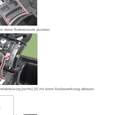
von oberer Bodenkonsole abziehen.
brettabdeckung [rechts] (A) mit einem Ausbauwerkzeug abbauen.