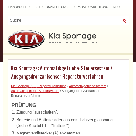
HANDBÜCHER
BETRIEBSANLEITUNG
REPARATURANLEITUNG
NEU
TOP
SITEMAP
SUCHLAUF
Kia Sportage: Automatikgetriebe-Steuersystem /
Ausgangsdrehzahlsensor Reparaturverfahren
Kia Sportage (QL) Reparaturanleitung
/
Automatikgetriebesystem
/
Automatikgetriebe-Steuersystem
/ Ausgangsdrehzahlsensor
Reparaturverfahren
PRÜFUNG
1.
Zündung "ausschalten".
2.
Batterie und Batteriehalter aus dem Fahrzeug ausbauen.
(Siehe Kapitel EE - "Batterie")
3.
Magnetventilstecker (A) abklemmen.