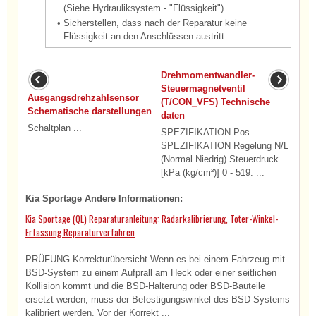
(Siehe Hydrauliksystem - "Flüssigkeit")
•
Sicherstellen, dass nach der Reparatur keine
Flüssigkeit an den Anschlüssen austritt.
Drehmomentwandler-
Steuermagnetventil
Ausgangsdrehzahlsensor
(T/CON_VFS) Technische
Schematische darstellungen
daten
Schaltplan ...
SPEZIFIKATION Pos.
SPEZIFIKATION Regelung N/L
(Normal Niedrig) Steuerdruck
[kPa (kg/cm²)] 0 - 519. ...
Kia Sportage Andere Informationen:
Kia Sportage (QL) Reparaturanleitung: Radarkalibrierung, Toter-Winkel-
Erfassung Reparaturverfahren
PRÜFUNG Korrekturübersicht Wenn es bei einem Fahrzeug mit
BSD-System zu einem Aufprall am Heck oder einer seitlichen
Kollision kommt und die BSD-Halterung oder BSD-Bauteile
ersetzt werden, muss der Befestigungswinkel des BSD-Systems
kalibriert werden. Vor der Korrekt ...