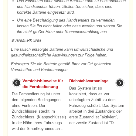
Das Einsetzen einer falschen Batterie kann zu Fehlfunktionen
des Handsenders führen. Stellen Sie sicher, dass eine
korrekte Batterie eingesetzt wird.
Um eine Beschädigung des Handsenders zu vermeiden,
lassen Sie ihn nicht fallen oder nass werden und setzen Sie
ihn nicht großer Hitze oder Sonneneinstrahlung aus.
✽ ANMERKUNG
Eine falsch entsorgte Batterie kann umweltschädliche und
gesundheitsschädliche Auswirkungen zur Folge haben.
Entsorgen Sie die Batterie gemäß Ihrer vor Ort geltenden
Vorschriften und Bestimmungen.
Vorsichtshinweise für
Diebstahlwarnanlage
die Fernbedienung
Das System ist so
Die Fernbedienung ist unter
konzipiert, dass es vor
den folgenden Bedingungen
unbefugtem Zutritt zu dem
ohne Funktion: Der
Fahrzeug schützt. Das System
Zündschlüssel steckt im
arbeitet in drei Zuständen: der
Zündschloss. (Klappschlüssel)
erste Zustand ist "aktiviert",
In der Nähe Ihres Fahrzeugs
der zweite Zustand ist "Di ...
wird der Smartkey eines an ...