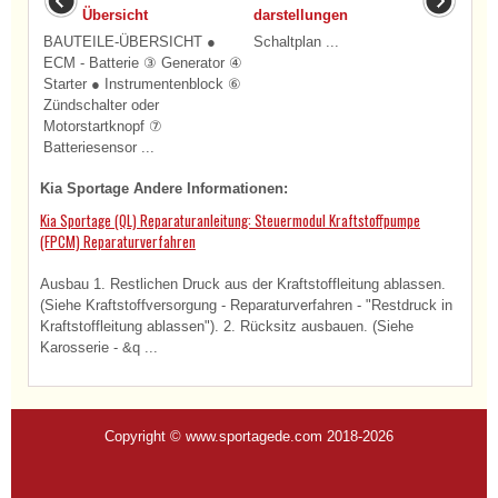
Übersicht
darstellungen
BAUTEILE-ÜBERSICHT ●
Schaltplan ...
ECM - Batterie ③ Generator ④
Starter ● Instrumentenblock ⑥
Zündschalter oder
Motorstartknopf ⑦
Batteriesensor ...
Kia Sportage Andere Informationen:
Kia Sportage (QL) Reparaturanleitung: Steuermodul Kraftstoffpumpe
(FPCM) Reparaturverfahren
Ausbau 1. Restlichen Druck aus der Kraftstoffleitung ablassen.
(Siehe Kraftstoffversorgung - Reparaturverfahren - "Restdruck in
Kraftstoffleitung ablassen"). 2. Rücksitz ausbauen. (Siehe
Karosserie - &q ...
Copyright © www.sportagede.com 2018-2026