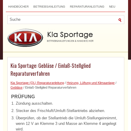
HANDBÜCHER
BETRIEBSANLEITUNG
REPARATURANLEITUNG
NEU
TOP
SITEMAP
SUCHLAUF
Kia Sportage: Gebläse / Einlaß-Stellglied
Reparaturverfahren
Kia Sportage (QL) Reparaturanleitung
/
Heizung, Lüftung und Klimaanlage
/
Gebläse
/ Einlaß-Stellglied Reparaturverfahren
PRÜFUNG
1.
Zündung ausschalten.
2.
Stecker des Frischluft/Umluft-Stellantriebs abziehen.
3.
Überprüfen, ob der Stellantrieb die Umluft-Stellungeinnimmt,
wenn 12 V an Klemme 3 und Masse an Klemme 4 angelegt
wird.