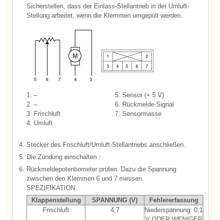
Sicherstellen, dass der Einlass-Stellantrieb in der Umluft-
Stellung arbeitet, wenn die Klemmen umgepolt werden.
1. –
5. Sensor (+ 5 V)
2. –
6. Rückmelde-Signal
3. Frischluft
7. Sensormasse
4. Umluft
4.
Stecker des Frischluft/Umluft-Stellantriebs anschließen.
5.
Die Zündung einschalten :
6.
Rückmeldepotentiometer prüfen. Dazu die Spannung
zwischen den Klemmen 6 und 7 messen.
SPEZIFIKATION
Klappenstellung
SPANNUNG (V)
Fehlererfassung
Frischluft
4,7
Niederspannung: 0,1
V ODER WENIGER