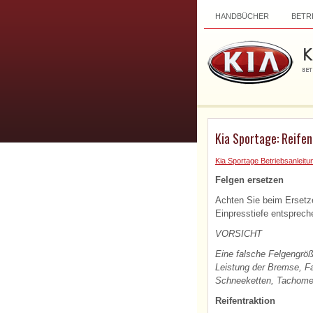
HANDBÜCHER
BETR
Kia Sportage: Reifen
Kia Sportage Betriebsanleitu
Felgen ersetzen
Achten Sie beim Ersetze
Einpresstiefe entsprech
VORSICHT
Eine falsche Felgengröß
Leistung der Bremse, Fa
Schneeketten, Tachomet
Reifentraktion