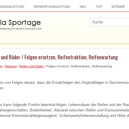
IEBSANLEITUNG
REPARATURANLEITUNG
NEU
TOP
SITEMAP
 und Räder / Felgen ersetzen, Reifentraktion, Reifenwartung
ng
/
Wartung
/
Reifen und Räder
/ Felgen ersetzen, Reifentraktion, Reifenwartung
n von Felgen darauf, dass die Ersatzfelgen den Originalfelgen in Durchmesse
en.
e kann folgende Punkte beeinträchtigen: Lebensdauer der Reifen und der Rad
hreigenschaften, Bodenfreiheit, Abstand zwischen Reifen und Karosserieteil
erund Kilometerzählergenauigkeit, Scheinwerferhöheneinstellung und Höhe d