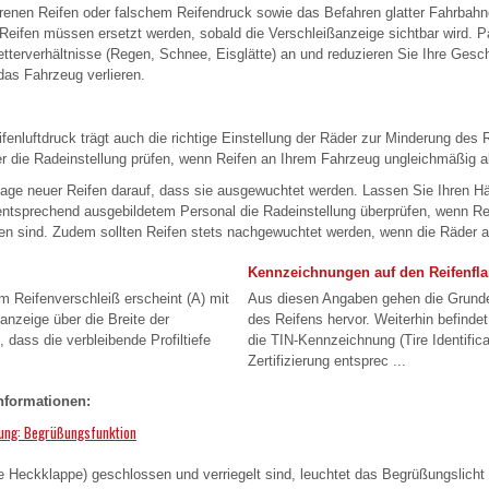
enen Reifen oder falschem Reifendruck sowie das Befahren glatter Fahrbahne
 Reifen müssen ersetzt werden, sobald die Verschleißanzeige sichtbar wird. P
tterverhältnisse (Regen, Schnee, Eisglätte) an und reduzieren Sie Ihre Gesch
 das Fahrzeug verlieren.
fenluftdruck trägt auch die richtige Einstellung der Räder zur Minderung des 
r die Radeinstellung prüfen, wenn Reifen an Ihrem Fahrzeug ungleichmäßig a
age neuer Reifen darauf, dass sie ausgewuchtet werden. Lassen Sie Ihren Hä
entsprechend ausgebildetem Personal die Radeinstellung überprüfen, wenn R
en sind. Zudem sollten Reifen stets nachgewuchtet werden, wenn die Räder 
Kennzeichnungen auf den Reifenfl
 Reifenverschleiß erscheint (A) mit
Aus diesen Angaben gehen die Grund
ßanzeige über die Breite der
des Reifens hervor. Weiterhin befindet
, dass die verbleibende Profiltiefe
die TIN-Kennzeichnung (Tire Identific
Zertifizierung entsprec ...
nformationen:
tung: Begrüßungsfunktion
e Heckklappe) geschlossen und verriegelt sind, leuchtet das Begrüßungslicht 