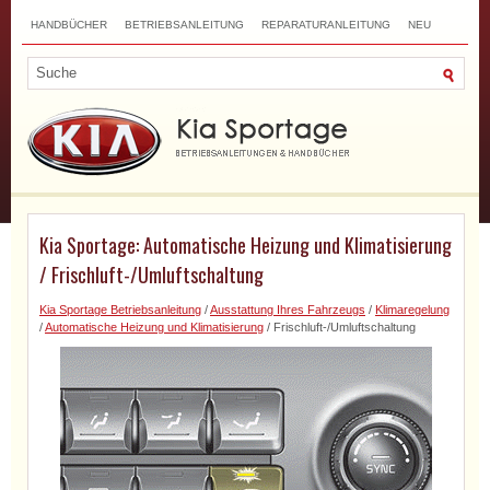
HANDBÜCHER
BETRIEBSANLEITUNG
REPARATURANLEITUNG
NEU
TOP
SITEMAP
SUCHLAUF
Kia Sportage: Automatische Heizung und Klimatisierung
/ Frischluft-/Umluftschaltung
Kia Sportage Betriebsanleitung
/
Ausstattung Ihres Fahrzeugs
/
Klimaregelung
/
Automatische Heizung und Klimatisierung
/ Frischluft-/Umluftschaltung