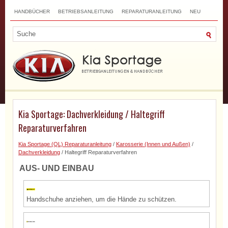
HANDBÜCHER
BETRIEBSANLEITUNG
REPARATURANLEITUNG
NEU
TOP
SITEMAP
SUCHLAUF
Kia Sportage: Dachverkleidung / Haltegriff
Reparaturverfahren
Kia Sportage (QL) Reparaturanleitung
/
Karosserie (Innen und Außen)
/
Dachverkleidung
/ Haltegriff Reparaturverfahren
AUS- UND EINBAU
Handschuhe anziehen, um die Hände zu schützen.