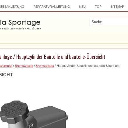
IEBSANLEITUNG
REPARATURANLEITUNG
NEU
TOP
SITEMAP
nlage / Hauptzylinder Bauteile und bauteile-Übersicht
anleitung
/
Bremsanlage
/
Bremsanlage
/ Hauptzylinder Bauteile und bauteile-Übersicht
SICHT