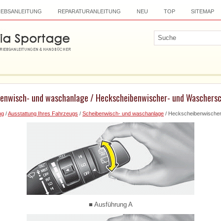
IEBSANLEITUNG
REPARATURANLEITUNG
NEU
TOP
SITEMAP
benwisch- und waschanlage / Heckscheibenwischer- und Waschersc
ng
/
Ausstattung Ihres Fahrzeugs
/
Scheibenwisch- und waschanlage
/ Heckscheibenwischer
■ Ausführung A