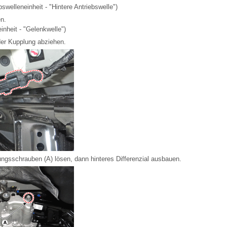
bswelleneinheit - "Hintere Antriebswelle")
n.
inheit - "Gelenkwelle")
der Kupplung abziehen.
gungsschrauben (A) lösen, dann hinteres Differenzial ausbauen.