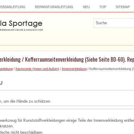
IEBSANLEITUNG
REPARATURANLEITUNG
NEU
TOP
SITEMAP
erkleidung / Kofferraumseitenverkleidung (Siehe Seite BD-60). Re
anleitung
/
Karosserie (Innen und Außen)
/
Innenverkleidung
/ Kofferraumseitenverkleidung (
U
, um die Hände zu schützen.
erkzeug für Kunststoffverkleidungen einige Teile der Innenverkleidung entfe
kratzen.
leche nicht beschädigen.