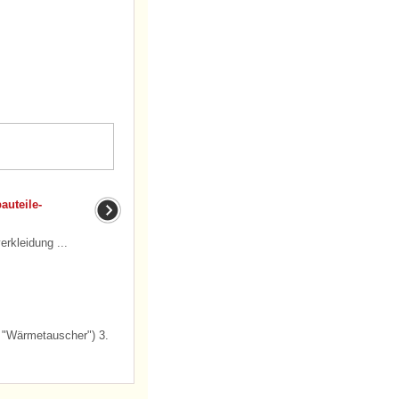
auteile-
kleidung ...
 "Wärmetauscher") 3.