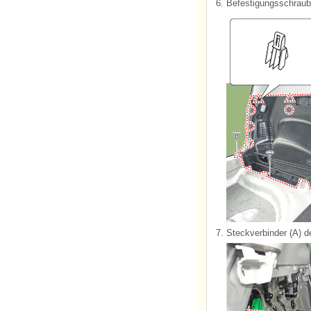
6.
Befestigungsschraube
7.
Steckverbinder (A) 