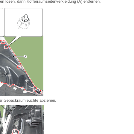
n lösen, dann Kofferraumseitenverkleidung (A) entfernen.
der Gepäckraumleuchte abziehen.