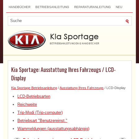
HANDBÜCHER
BETRIEBSANLEITUNG
REPARATURANLEITUNG
NEU
TOP
SITEMAP
SUCHLAUF
Kia Sportage: Ausstattung Ihres Fahrzeugs / LCD-
Display
Kia Sportage Betriebsanleitung
/
Ausstattung Ihres Fahrzeugs
/ LCD-Display
LCD-Betriebsarten
Reichweite
Trip-Modi (Trip-computer)
Betriebsart "Benutzereinst."
Warnmeldungen (ausstattungsabhängig)