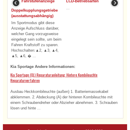
Fahrstufenanzeige
LCD-Betriebsarten
...
Doppelkupplungsgetriebe
(ausstattungsabhängig)
Im Sportmodus gibt diese
Anzeige Aufschluss darüber,
welcher Gang vorzugsweise
eingelegt sein sollte, um beim
Fahren Kraftstoff zu sparen.
Hochschalten:▲2, ▲3, ▲4,
▲5, ▲6, � ...
Kia Sportage Andere Informationen:
Kia Sportage (QL) Reparaturanleitung: Hintere Kombileuchte
Reparaturverfahren
Ausbau Heckkombileuchte (außen) 1. Batteriemassekabel
abklemmen. 2. Abdeckung (A) der hinteren Kombileuchte mit
einem Schraubendreher oder Abzieher abnehmen. 3. Schrauben
lösen und hinte ...