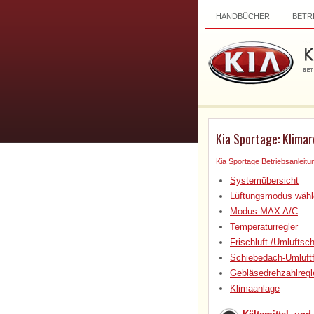
HANDBÜCHER
BETR
Kia Sportage: Klima
Kia Sportage Betriebsanleitu
Systemübersicht
Lüftungsmodus wähl
Modus MAX A/C
Temperaturregler
Frischluft-/Umluftsc
Schiebedach-Umluftf
Gebläsedrehzahlregl
Klimaanlage