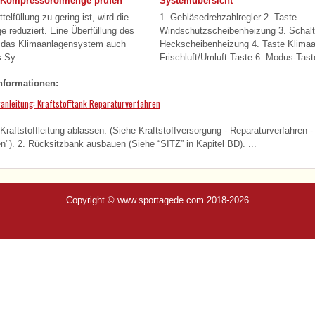
d Kompressorölmenge prüfen
Systemübersicht
elfüllung zu gering ist, wird die
1. Gebläsedrehzahlregler 2. Taste
e reduziert. Eine Überfüllung des
Windschutzscheibenheizung 3. Schalt
t das Klimaanlagensystem auch
Heckscheibenheizung 4. Taste Klimaa
 Sy ...
Frischluft/Umluft-Taste 6. Modus-Taste
nformationen:
anleitung: Kraftstofftank Reparaturverfahren
raftstoffleitung ablassen. (Siehe Kraftstoffversorgung - Reparaturverfahren -
en"). 2. Rücksitzbank ausbauen (Siehe “SITZ” in Kapitel BD). ...
Copyright © www.sportagede.com 2018-2026