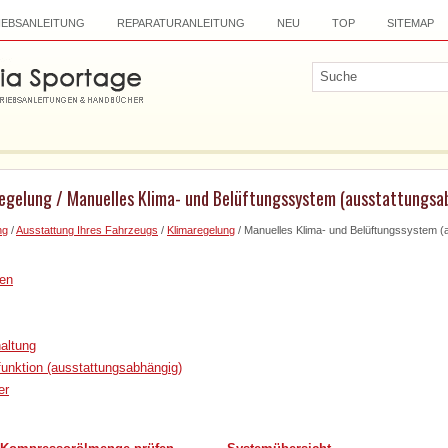
IEBSANLEITUNG
REPARATURANLEITUNG
NEU
TOP
SITEMAP
regelung / Manuelles Klima- und Belüftungssystem (ausstattungsa
ng
/
Ausstattung Ihres Fahrzeugs
/
Klimaregelung
/ Manuelles Klima- und Belüftungssystem (
en
haltung
unktion (ausstattungsabhängig)
er