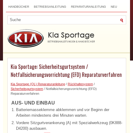
HANDBÜCHER
BETRIEBSANLEITUNG
REPARATURANLEITUNG
NEU
TOP
SITEMAP
SUCHLAUF
Kia Sportage: Sicherheitsgurtsystem /
Notfallsicherungsvorrichtung (EFD) Reparaturverfahren
Kia Sportage (QL) Reparaturanleitung
/
Rückhaltesystem
/
Sicherheitsgurtsystem
/ Notfallsicherungsvorrichtung (EFD)
Reparaturverfahren
AUS- UND EINBAU
1.
Batteriemasseklemme abklemmen und vor Beginn der
Arbeiten mindestens drei Minuten warten.
2.
Vordere Sitzgurtverankerung (A) mit Spezialwerkzeug (0K888-
D4200) ausbauen.