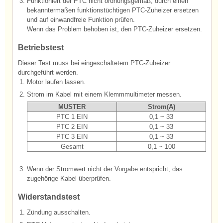
3.
Funktioniert der PTC nicht ordnungsgemäß, durch einen
bekanntermaßen funktionstüchtigen PTC-Zuheizer ersetzen
und auf einwandfreie Funktion prüfen.
Wenn das Problem behoben ist, den PTC-Zuheizer ersetzen.
Betriebstest
Dieser Test muss bei eingeschaltetem PTC-Zuheizer
durchgeführt werden.
1.
Motor laufen lassen.
2.
Strom im Kabel mit einem Klemmmultimeter messen.
MUSTER
Strom(A)
PTC 1 EIN
0,1 ~ 33
PTC 2 EIN
0,1 ~ 33
PTC 3 EIN
0,1 ~ 33
Gesamt
0,1 ~ 100
3.
Wenn der Stromwert nicht der Vorgabe entspricht, das
zugehörige Kabel überprüfen.
Widerstandstest
1.
Zündung ausschalten.