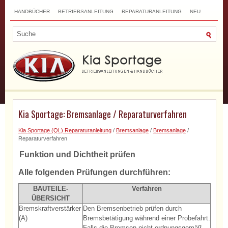
HANDBÜCHER
BETRIEBSANLEITUNG
REPARATURANLEITUNG
NEU
TOP
SITEMAP
SUCHLAUF
Kia Sportage: Bremsanlage / Reparaturverfahren
Kia Sportage (QL) Reparaturanleitung
/
Bremsanlage
/
Bremsanlage
/
Reparaturverfahren
Funktion und Dichtheit prüfen
Alle folgenden Prüfungen durchführen:
BAUTEILE-
Verfahren
ÜBERSICHT
Bremskraftverstärker
Den Bremsenbetrieb prüfen durch
(A)
Bremsbetätigung während einer Probefahrt.
Falls die Bremsen nicht ordnungsgemäß