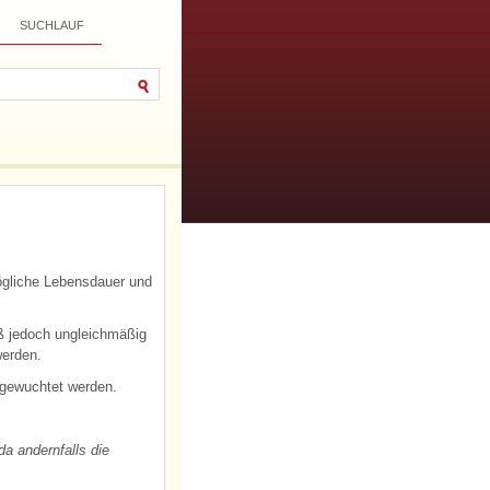
SUCHLAUF
mögliche Lebensdauer und
iß jedoch ungleichmäßig
werden.
sgewuchtet werden.
a andernfalls die