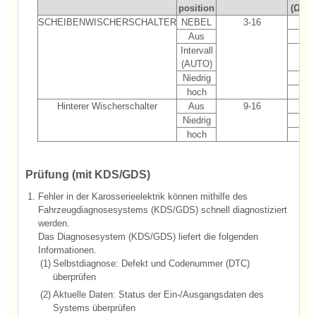
position
(Ω, ±
SCHEIBENWISCHERSCHALTER
NEBEL
3-16
33
Aus
∞
Intervall
80
(AUTO)
Niedrig
1.8
hoch
5.7
Hinterer Wischerschalter
Aus
9-16
∞
Niedrig
91
hoch
2.9
Prüfung (mit KDS/GDS)
1.
Fehler in der Karosserieelektrik können mithilfe des
Fahrzeugdiagnosesystems (KDS/GDS) schnell diagnostiziert
werden.
Das Diagnosesystem (KDS/GDS) liefert die folgenden
Informationen.
(1)
Selbstdiagnose: Defekt und Codenummer (DTC)
überprüfen
(2)
Aktuelle Daten: Status der Ein-/Ausgangsdaten des
Systems überprüfen