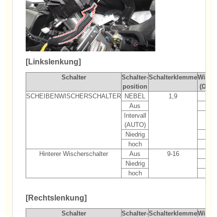
[Linkslenkung]
Schalter
Schalter-
Schalterklemme
Wider
position
(Ω, ±
SCHEIBENWISCHERSCHALTER
NEBEL
1,9
33
Aus
∞
Intervall
80
(AUTO)
Niedrig
1.8
hoch
5.7
Hinterer Wischerschalter
Aus
9-16
∞
Niedrig
91
hoch
2.9
[Rechtslenkung]
Schalter
Schalter-
Schalterklemme
Wider