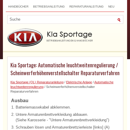
HANDBÜCHER
BETRIEBSANLEITUNG
REPARATURANLEITUNG
NEU
TOP
SITEMAP
SUCHLAUF
Kia Sportage: Automatische leuchtweitenregulierung /
Scheinwerferhöhenverstellschalter Reparaturverfahren
Kia Sportage (QL) Reparaturanleitung
/
Elektrische Anlage
/
Automatische
leuchtweitenregulierung
/ Scheinwerferhöhenverstellschalter
Reparaturverfahren
Ausbau
1.
Batteriemassekabel abklemmen.
2.
Untere Armaturenbrettverkleidung abbauen.
(Siehe Karosserie - "Untere Armaturenbrettverkleidung")
3.
Schrauben lösen und Armaturenbrettzierleiste [links] (A)