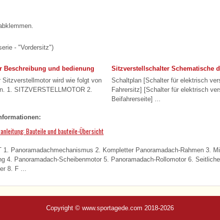
 abklemmen.
erie - "Vordersitz")
or Beschreibung und bedienung
Sitzverstellschalter Schematische 
Sitzverstellmotor wird wie folgt von
Schaltplan [Schalter für elektrisch ver
ben. 1. SITZVERSTELLMOTOR 2.
Fahrersitz] [Schalter für elektrisch ver
Beifahrerseite] ...
nformationen:
anleitung: Bauteile und bauteile-Übersicht
. Panoramadachmechanismus 2. Kompletter Panoramadach-Rahmen 3. Mit
 4. Panoramadach-Scheibenmotor 5. Panoramadach-Rollomotor 6. Seitliche 
 8. F ...
Copyright © www.sportagede.com 2018-2026