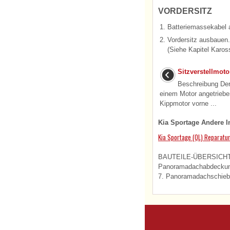
VORDERSITZ
1.
Batteriemassekabel
2.
Vordersitz ausbauen.
(Siehe Kapitel Kaross
Sitzverstellmot
Beschreibung Der 
einem Motor angetrie
Kippmotor vorne ...
Kia Sportage Andere I
Kia Sportage (QL) Reparatur
BAUTEILE-ÜBERSICHT 1
Panoramadachabdeckung
7. Panoramadachschieber