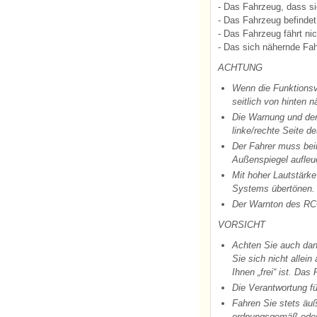
- Das Fahrzeug, dass si
- Das Fahrzeug befindet
- Das Fahrzeug fährt nic
- Das sich nähernde Fah
ACHTUNG
Wenn die Funktionsv
seitlich von hinten 
Die Warnung und der
linke/rechte Seite d
Der Fahrer muss bei
Außenspiegel aufleuc
Mit hoher Lautstärk
Systems übertönen.
Der Warnton des RCC
VORSICHT
Achten Sie auch dan
Sie sich nicht allei
Ihnen „frei“ ist. D
Die Verantwortung fü
Fahren Sie stets äuß
ordnungsgemäß oder