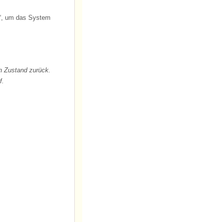
)“, um das System
n Zustand zurück.
f.