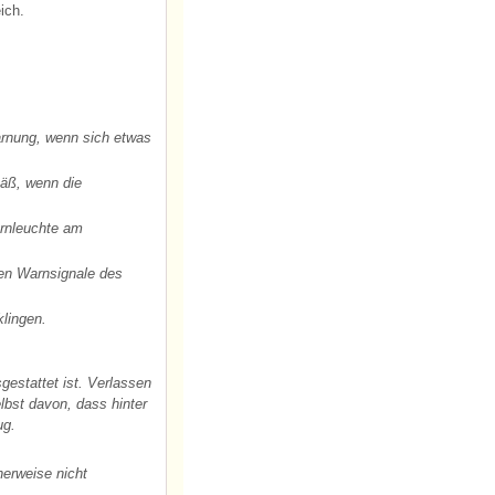
ich.
arnung, wenn sich etwas
äß, wenn die
arnleuchte am
en Warnsignale des
lingen.
estattet ist. Verlassen
lbst davon, dass hinter
ug.
herweise nicht