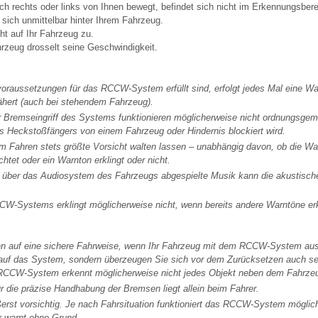
ch rechts oder links von Ihnen bewegt, befindet sich nicht im Erkennungsbere
 sich unmittelbar hinter Ihrem Fahrzeug.
ht auf Ihr Fahrzeug zu.
rzeug drosselt seine Geschwindigkeit.
oraussetzungen für das RCCW-System erfüllt sind, erfolgt jedes Mal eine W
nähert (auch bei stehendem Fahrzeug).
 Bremseingriff des Systems funktionieren möglicherweise nicht ordnungsgem
es Heckstoßfängers von einem Fahrzeug oder Hindernis blockiert wird.
m Fahren stets größte Vorsicht walten lassen – unabhängig davon, ob die W
htet oder ein Warnton erklingt oder nicht.
e über das Audiosystem des Fahrzeugs abgespielte Musik kann die akustisch
W-Systems erklingt möglicherweise nicht, wenn bereits andere Warntöne erk
n auf eine sichere Fahrweise, wenn Ihr Fahrzeug mit dem RCCW-System ausg
n auf das System, sondern überzeugen Sie sich vor dem Zurücksetzen auch se
as RCCW-System erkennt möglicherweise nicht jedes Objekt neben dem Fahrze
r die präzise Handhabung der Bremsen liegt allein beim Fahrer.
erst vorsichtig. Je nach Fahrsituation funktioniert das RCCW-System möglic
 warnt ohne Grund.