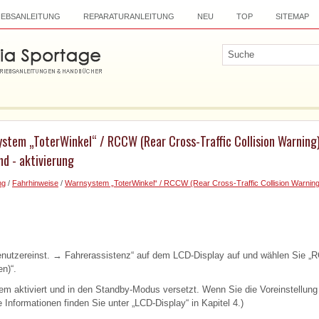
IEBSANLEITUNG
REPARATURANLEITUNG
NEU
TOP
SITEMAP
stem „ToterWinkel“ / RCCW (Rear Cross-Traffic Collision Warning)
d - aktivierung
ng
/
Fahrhinweise
/
Warnsystem „ToterWinkel“ / RCCW (Rear Cross-Traffic Collision Warning
nutzereinst. → Fahrerassistenz“ auf dem LCD-Display auf und wählen Sie „
n)“.
m aktiviert und in den Standby-Modus versetzt. Wenn Sie die Voreinstellung d
e Informationen finden Sie unter „LCD-Display“ in Kapitel 4.)