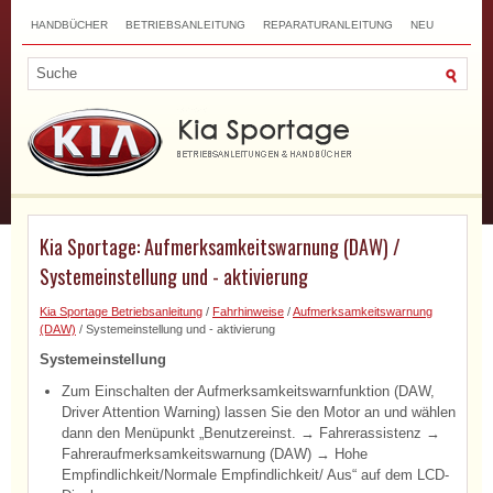
HANDBÜCHER
BETRIEBSANLEITUNG
REPARATURANLEITUNG
NEU
TOP
SITEMAP
SUCHLAUF
Kia Sportage: Aufmerksamkeitswarnung (DAW) /
Systemeinstellung und - aktivierung
Kia Sportage Betriebsanleitung
/
Fahrhinweise
/
Aufmerksamkeitswarnung
(DAW)
/ Systemeinstellung und - aktivierung
Systemeinstellung
Zum Einschalten der Aufmerksamkeitswarnfunktion (DAW,
Driver Attention Warning) lassen Sie den Motor an und wählen
dann den Menüpunkt „Benutzereinst. → Fahrerassistenz →
Fahreraufmerksamkeitswarnung (DAW) → Hohe
Empfindlichkeit/Normale Empfindlichkeit/ Aus“ auf dem LCD-