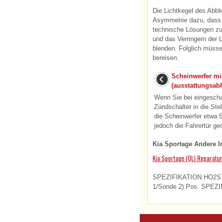
Die Lichtkegel des Abbl
Asymmetrie dazu, dass
technische Lösungen zu
und das Verringern der 
blenden. Folglich müss
bereisen.
Scheinwerfer mi
(ausstattungsab
Wenn Sie bei eingescha
Zündschalter in die St
die Scheinwerfer etwa 
jedoch die Fahrertür geöf
Kia Sportage Andere I
Kia Sportage (QL) Reparatu
SPEZIFIKATION HO2S [R
1/Sonde 2) Pos. SPEZI