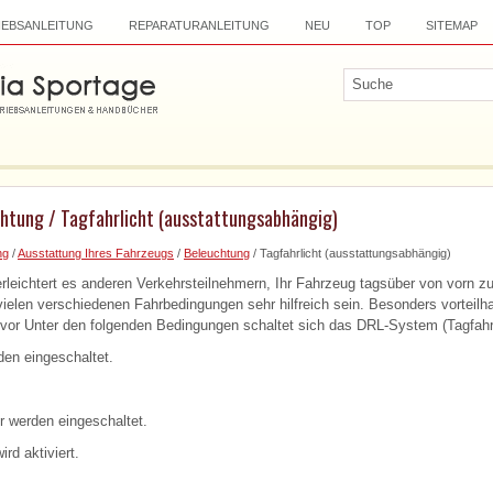
IEBSANLEITUNG
REPARATURANLEITUNG
NEU
TOP
SITEMAP
chtung / Tagfahrlicht (ausstattungsabhängig)
ng
/
Ausstattung Ihres Fahrzeugs
/
Beleuchtung
/ Tagfahrlicht (ausstattungsabhängig)
erleichtert es anderen Verkehrsteilnehmern, Ihr Fahrzeug tagsüber von vorn z
vielen verschiedenen Fahrbedingungen sehr hilfreich sein. Besonders vorteilhaf
r Unter den folgenden Bedingungen schaltet sich das DRL-System (Tagfahrl
den eingeschaltet.
r werden eingeschaltet.
rd aktiviert.