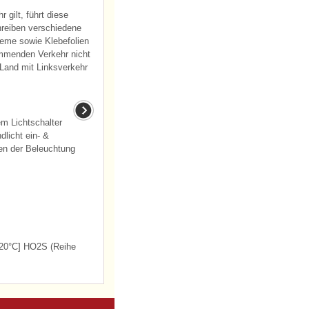
gilt, führt diese
reiben verschiedene
eme sowie Klebefolien
ommenden Verkehr nicht
Land mit Linksverkehr
m Lichtschalter
licht ein- &
en der Beleuchtung
20°C] HO2S (Reihe