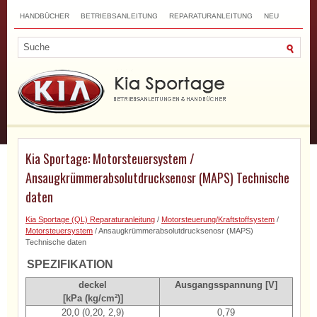
HANDBÜCHER
BETRIEBSANLEITUNG
REPARATURANLEITUNG
NEU
TOP
SITEMAP
SUCHLAUF
Kia Sportage: Motorsteuersystem /
Ansaugkrümmerabsolutdrucksenosr (MAPS) Technische
daten
Kia Sportage (QL) Reparaturanleitung
/
Motorsteuerung/Kraftstoffsystem
/
Motorsteuersystem
/ Ansaugkrümmerabsolutdrucksenosr (MAPS)
Technische daten
SPEZIFIKATION
deckel
Ausgangsspannung [V]
[kPa (kg/cm²)]
20,0 (0,20, 2,9)
0,79