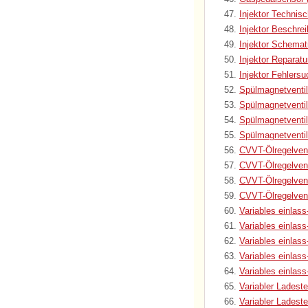
Injektor Technis
Injektor Beschre
Injektor Schemat
Injektor Reparatu
Injektor Fehlers
Spülmagnetventi
Spülmagnetventi
Spülmagnetventi
Spülmagnetventil
CVVT-Ölregelvent
CVVT-Ölregelven
CVVT-Ölregelvent
CVVT-Ölregelvent
Variables einlas
Variables einlass
Variables einlas
Variables einlas
Variables einlas
Variabler Ladeste
Variabler Ladest