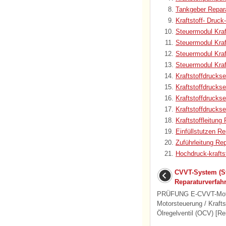
Tankgeber Repara
Kraftstoff- Druck
Steuermodul Kra
Steuermodul Kra
Steuermodul Kra
Steuermodul Kra
Kraftstoffdrucks
Kraftstoffdrucks
Kraftstoffdrucks
Kraftstoffdrucks
Kraftstoffleitung
Einfüllstutzen Re
Zuführleitung Re
Hochdruck-krafts
CVVT-System (St
Reparaturverfah
PRÜFUNG E-CVVT-Motor
Motorsteuerung / Kraft
Ölregelventil (OCV) [Re