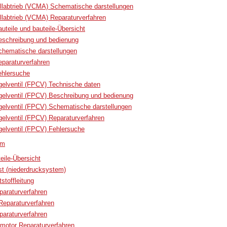
ellabtrieb (VCMA) Schematische darstellungen
ellabtrieb (VCMA) Reparaturverfahren
teile und bauteile-Übersicht
schreibung und bedienung
hematische darstellungen
paraturverfahren
hlersuche
egelventil (FPCV) Technische daten
egelventil (FPCV) Beschreibung und bedienung
egelventil (FPCV) Schematische darstellungen
egelventil (FPCV) Reparaturverfahren
egelventil (FPCV) Fehlersuche
em
eile-Übersicht
est (niederdrucksystem)
tstoffleitung
paraturverfahren
Reparaturverfahren
eparaturverfahren
motor Reparaturverfahren