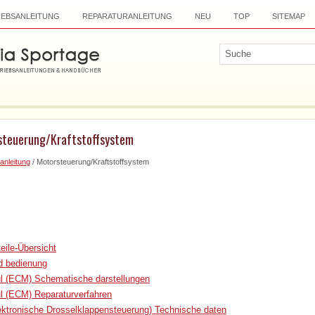
IEBSANLEITUNG
REPARATURANLEITUNG
NEU
TOP
SITEMAP
steuerung/Kraftstoffsystem
anleitung
/ Motorsteuerung/Kraftstoffsystem
eile-Übersicht
d bedienung
l (ECM) Schematische darstellungen
l (ECM) Reparaturverfahren
ktronische Drosselklappensteuerung) Technische daten