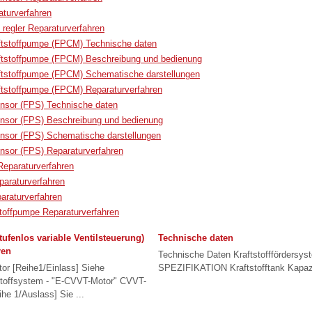
turverfahren
- regler Reparaturverfahren
ftstoffpumpe (FPCM) Technische daten
ftstoffpumpe (FPCM) Beschreibung und bedienung
ftstoffpumpe (FPCM) Schematische darstellungen
ftstoffpumpe (FPCM) Reparaturverfahren
ensor (FPS) Technische daten
ensor (FPS) Beschreibung und bedienung
ensor (FPS) Schematische darstellungen
ensor (FPS) Reparaturverfahren
 Reparaturverfahren
paraturverfahren
paraturverfahren
toffpumpe Reparaturverfahren
ufenlos variable Ventilsteuerung)
Technische daten
ren
Technische Daten Kraftstofffördersys
 [Reihe1/Einlass] Siehe
SPEZIFIKATION Kraftstofftank Kapazit
stoffsystem - "E-CVVT-Motor" CVVT-
ihe 1/Auslass] Sie ...