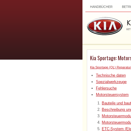
HANDBÜCHER
BETR
Kia Sportage: Motor
Kia Sportage (QL) Reparatur
Technische daten
Spezialwerkzeuge
Fehlersuche
Motorsteuersystem
Bauteile und baut
Beschreibung un
Motorsteuermodu
Motorsteuermodu
ETC-System (Ele