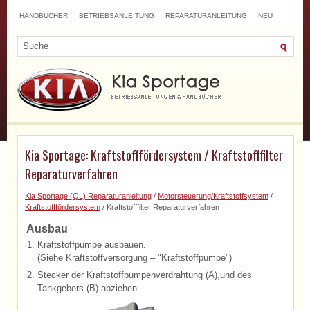
HANDBÜCHER
BETRIEBSANLEITUNG
REPARATURANLEITUNG
NEU
TOP
SITEMAP
SUCHLAUF
Kia Sportage: Kraftstofffördersystem / Kraftstofffilter
Reparaturverfahren
Kia Sportage (QL) Reparaturanleitung
/
Motorsteuerung/Kraftstoffsystem
/
Kraftstofffördersystem
/ Kraftstofffilter Reparaturverfahren
Ausbau
1.
Kraftstoffpumpe ausbauen.
(Siehe Kraftstoffversorgung – "Kraftstoffpumpe")
2.
Stecker der Kraftstoffpumpenverdrahtung (A),und des
Tankgebers (B) abziehen.