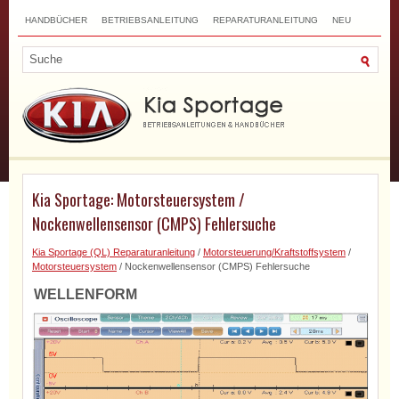
HANDBÜCHER
BETRIEBSANLEITUNG
REPARATURANLEITUNG
NEU
TOP
SITEMAP
SUCHLAUF
Kia Sportage: Motorsteuersystem /
Nockenwellensensor (CMPS) Fehlersuche
Kia Sportage (QL) Reparaturanleitung
/
Motorsteuerung/Kraftstoffsystem
/
Motorsteuersystem
/ Nockenwellensensor (CMPS) Fehlersuche
WELLENFORM