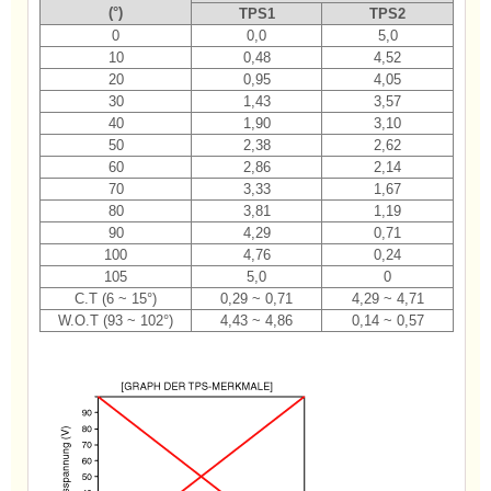
(°)
TPS1
TPS2
0
0,0
5,0
10
0,48
4,52
20
0,95
4,05
30
1,43
3,57
40
1,90
3,10
50
2,38
2,62
60
2,86
2,14
70
3,33
1,67
80
3,81
1,19
90
4,29
0,71
100
4,76
0,24
105
5,0
0
C.T (6 ~ 15°)
0,29 ~ 0,71
4,29 ~ 4,71
W.O.T (93 ~ 102°)
4,43 ~ 4,86
0,14 ~ 0,57