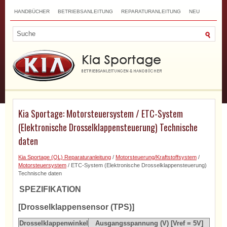
HANDBÜCHER
BETRIEBSANLEITUNG
REPARATURANLEITUNG
NEU
TOP
SITEMAP
SUCHLAUF
Kia Sportage: Motorsteuersystem / ETC-System
(Elektronische Drosselklappensteuerung) Technische
daten
Kia Sportage (QL) Reparaturanleitung
/
Motorsteuerung/Kraftstoffsystem
/
Motorsteuersystem
/ ETC-System (Elektronische Drosselklappensteuerung)
Technische daten
SPEZIFIKATION
[Drosselklappensensor (TPS)]
Drosselklappenwinkel
Ausgangsspannung (V) [Vref = 5V]