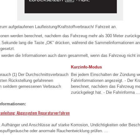
/zum aufgelaufenen Laufleistung/Kraftstoffverbrauch/ Fahrzeit an.
onen werden berechnet, nachdem das Fahrzeug mehr als 300 Meter zurückge
 Sekunde lang die Taste „OK“ drücken, während die Sammelinformationen an
 gesetzt.
 werden die Informationen auch dann gesammelt, wenn das Fahrzeug nicht in
Kurzinfo-Modus
brauch (1) Der Durchschnittsverbrauch
Bei jedem Einschalten der Zündung w
etzten Rückstellung gefahrenen
Fahrinformationen angezeigt. - Der Kra
m seitdem gemessenen Verbrauch
berechnet, nachdem das Fahrzeug me
zurückgelegt hat. - Die Fahrinforma ...
nformationen:
ranleitung: Abgassystem Reparaturverfahren
Aufhänger und Anschlüsse auf starke Korrosion, Undichtigkeiten oder Beschä
spuffgeräusche oder anormale Rauchentwicklung prüfen. ...