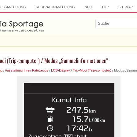
IEBSANLEITUNG
REPARATURANLEITUNG
NEU
TOP
SITEMAP
Modi (Trip-computer) / Modus „Sammelinformationen“
ng
/
Ausstattung Ihres Fahrzeugs
/
LCD-Display
/
Trip-Modi (Trip-computer)
/ Modus „Sammel