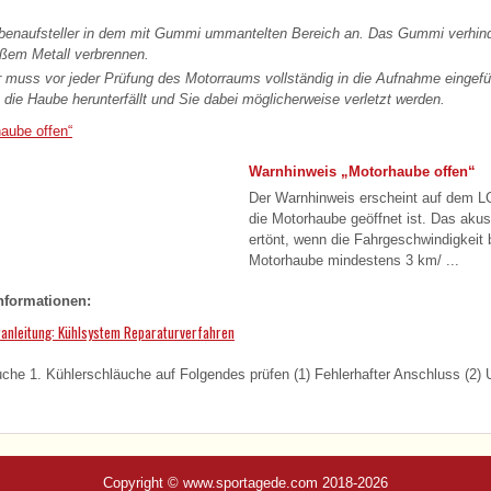
enaufsteller in dem mit Gummi ummantelten Bereich an. Das Gummi verhinde
ßem Metall verbrennen.
r muss vor jeder Prüfung des Motorraums vollständig in die Aufnahme eingef
s die Haube herunterfällt und Sie dabei möglicherweise verletzt werden.
aube offen“
Warnhinweis „Motorhaube offen“
Der Warnhinweis erscheint auf dem L
die Motorhaube geöffnet ist. Das aku
ertönt, wenn die Fahrgeschwindigkeit 
Motorhaube mindestens 3 km/ ...
nformationen:
ranleitung: Kühlsystem Reparaturverfahren
 1. Kühlerschläuche auf Folgendes prüfen (1) Fehlerhafter Anschluss (2) U
Copyright © www.sportagede.com 2018-2026