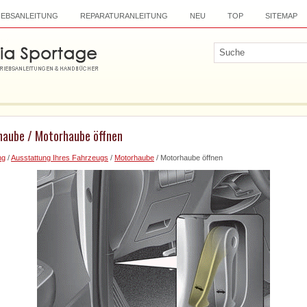
IEBSANLEITUNG
REPARATURANLEITUNG
NEU
TOP
SITEMAP
haube / Motorhaube öffnen
ng
/
Ausstattung Ihres Fahrzeugs
/
Motorhaube
/ Motorhaube öffnen