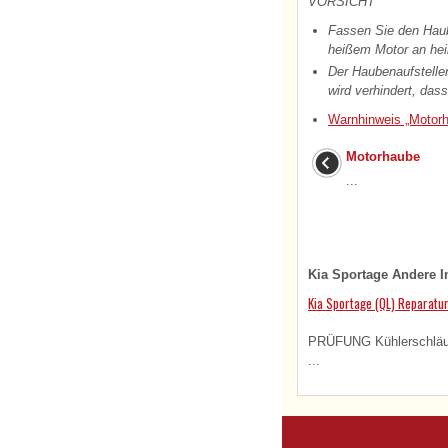
VORSICHT
Fassen Sie den Haub
heißem Motor an hei
Der Haubenaufstelle
wird verhindert, das
Warnhinweis „Motorh
Motorhaube
...
Kia Sportage Andere I
Kia Sportage (QL) Reparatu
PRÜFUNG Kühlerschläuche
...