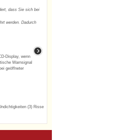
rt, dass Sie sich bei
ührt werden. Dadurch
CD-Display, wenn
stische Warnsignal
bei geöffneter
ndichtigkeiten (3) Risse