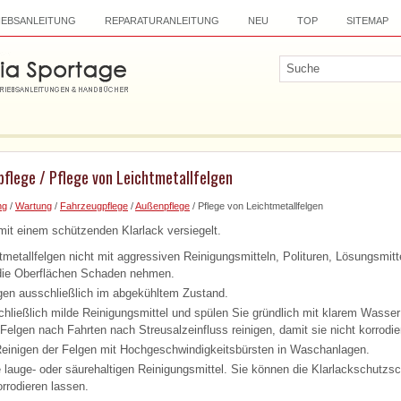
IEBSANLEITUNG
REPARATURANLEITUNG
NEU
TOP
SITEMAP
pflege / Pflege von Leichtmetallfelgen
ng
/
Wartung
/
Fahrzeugpflege
/
Außenpflege
/ Pflege von Leichtmetallfelgen
 mit einem schützenden Klarlack versiegelt.
metallfelgen nicht mit aggressiven Reinigungsmitteln, Polituren, Lösungsmitt
die Oberflächen Schaden nehmen.
lgen ausschließlich im abgekühltem Zustand.
hließlich milde Reinigungsmittel und spülen Sie gründlich mit klarem Wasse
 Felgen nach Fahrten nach Streusalzeinfluss reinigen, damit sie nicht korrodie
einigen der Felgen mit Hochgeschwindigkeitsbürsten in Waschanlagen.
lauge- oder säurehaltigen Reinigungsmittel. Sie können die Klarlackschutzsc
orrodieren lassen.