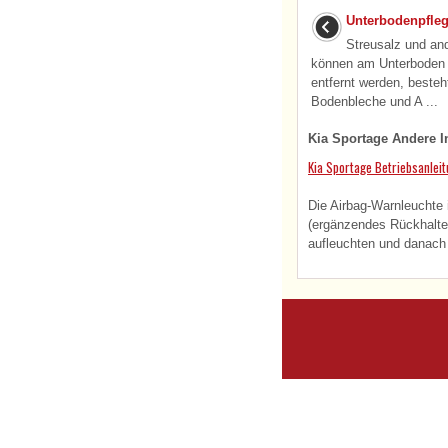
Unterbodenpfle
Streusalz und and
können am Unterboden a
entfernt werden, besteht
Bodenbleche und A ...
Kia Sportage Andere I
Kia Sportage Betriebsanlei
Die Airbag-Warnleuchte
(ergänzendes Rückhalte
aufleuchten und danach 