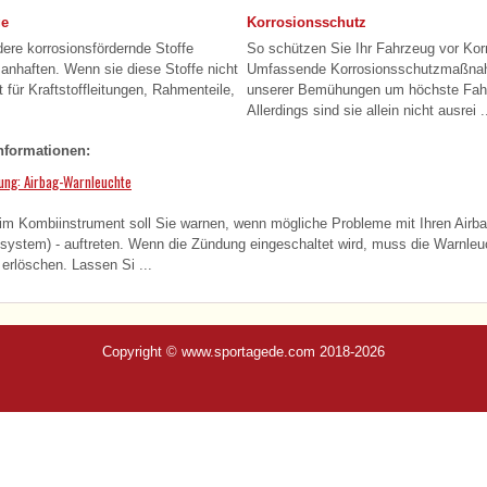
ge
Korrosionsschutz
ere korrosionsfördernde Stoffe
So schützen Sie Ihr Fahrzeug vor Kor
nhaften. Wenn sie diese Stoffe nicht
Umfassende Korrosionsschutzmaßnah
 für Kraftstoffleitungen, Rahmenteile,
unserer Bemühungen um höchste Fahr
Allerdings sind sie allein nicht ausrei .
nformationen:
tung: Airbag-Warnleuchte
 im Kombiinstrument soll Sie warnen, wenn mögliche Probleme mit Ihren Air
system) - auftreten. Wenn die Zündung eingeschaltet wird, muss die Warnleu
erlöschen. Lassen Si ...
Copyright © www.sportagede.com 2018-2026