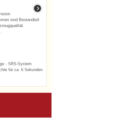
rosion
men sind Bestandteil
zeugqualität.
..
bags - SRS-System
chte für ca. 6 Sekunden