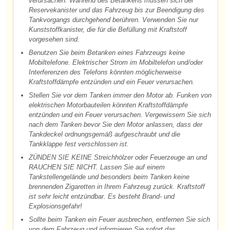
verursachen. Während des Betankens müssen sich der
Reservekanister und das Fahrzeug bis zur Beendigung des
Tankvorgangs durchgehend berühren. Verwenden Sie nur
Kunststoffkanister, die für die Befüllung mit Kraftstoff
vorgesehen sind.
Benutzen Sie beim Betanken eines Fahrzeugs keine
Mobiltelefone. Elektrischer Strom im Mobiltelefon und/oder
Interferenzen des Telefons könnten möglicherweise
Kraftstoffdämpfe entzünden und ein Feuer verursachen.
Stellen Sie vor dem Tanken immer den Motor ab. Funken von
elektrischen Motorbauteilen könnten Kraftstoffdämpfe
entzünden und ein Feuer verursachen. Vergewissern Sie sich
nach dem Tanken bevor Sie den Motor anlassen, dass der
Tankdeckel ordnungsgemäß aufgeschraubt und die
Tankklappe fest verschlossen ist.
ZÜNDEN SIE KEINE Streichhölzer oder Feuerzeuge an und
RAUCHEN SIE NICHT. Lassen Sie auf einem
Tankstellengelände und besonders beim Tanken keine
brennenden Zigaretten in Ihrem Fahrzeug zurück. Kraftstoff
ist sehr leicht entzündbar. Es besteht Brand- und
Explosionsgefahr!
Sollte beim Tanken ein Feuer ausbrechen, entfernen Sie sich
von dem Fahrzeug und informieren Sie sofort das