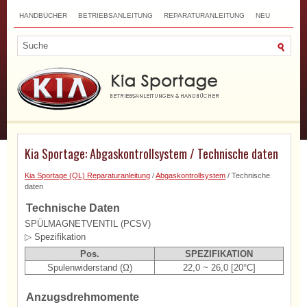
HANDBÜCHER
BETRIEBSANLEITUNG
REPARATURANLEITUNG
NEU
TOP
SITEMAP
SUCHLAUF
Kia Sportage: Abgaskontrollsystem / Technische daten
Kia Sportage (QL) Reparaturanleitung
/
Abgaskontrollsystem
/ Technische
daten
Technische Daten
SPÜLMAGNETVENTIL (PCSV)
▷ Spezifikation
Pos.
SPEZIFIKATION
Spulenwiderstand (Ω)
22,0 ~ 26,0 [20°C]
Anzugsdrehmomente