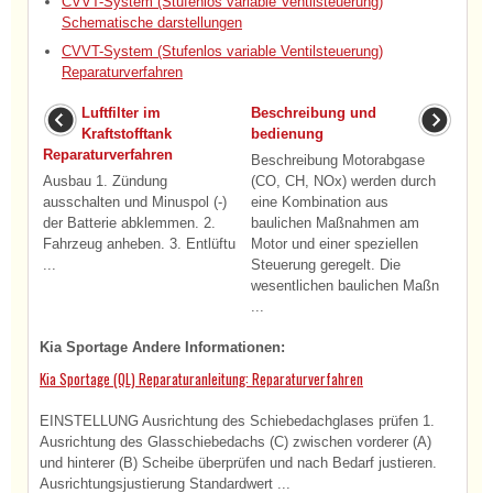
CVVT-System (Stufenlos variable Ventilsteuerung)
Schematische darstellungen
CVVT-System (Stufenlos variable Ventilsteuerung)
Reparaturverfahren
Luftfilter im
Beschreibung und
Kraftstofftank
bedienung
Reparaturverfahren
Beschreibung Motorabgase
Ausbau 1. Zündung
(CO, CH, NOx) werden durch
ausschalten und Minuspol (-)
eine Kombination aus
der Batterie abklemmen. 2.
baulichen Maßnahmen am
Fahrzeug anheben. 3. Entlüftu
Motor und einer speziellen
...
Steuerung geregelt. Die
wesentlichen baulichen Maßn
...
Kia Sportage Andere Informationen:
Kia Sportage (QL) Reparaturanleitung: Reparaturverfahren
EINSTELLUNG Ausrichtung des Schiebedachglases prüfen 1.
Ausrichtung des Glasschiebedachs (C) zwischen vorderer (A)
und hinterer (B) Scheibe überprüfen und nach Bedarf justieren.
Ausrichtungsjustierung Standardwert ...