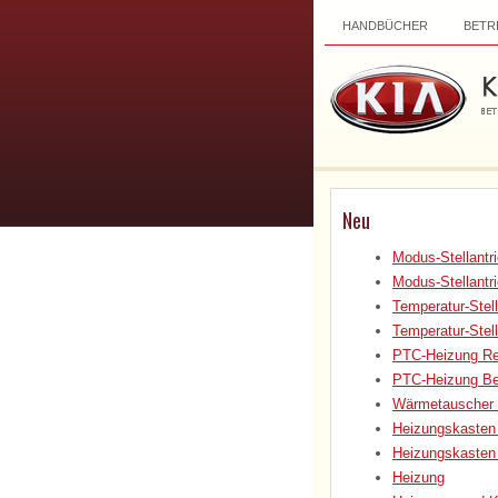
HANDBÜCHER
BETR
Neu
Modus-Stellantr
Modus-Stellantr
Temperatur-Stell
Temperatur-Stel
PTC-Heizung Re
PTC-Heizung Be
Wärmetauscher 
Heizungskasten 
Heizungskasten 
Heizung