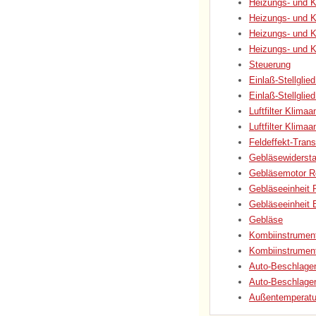
Heizungs- und K
Heizungs- und K
Heizungs- und K
Heizungs- und K
Steuerung
Einlaß-Stellglie
Einlaß-Stellgli
Luftfilter Klima
Luftfilter Klim
Feldeffekt-Tran
Gebläsewiderst
Gebläsemotor Re
Gebläseeinheit 
Gebläseeinheit B
Gebläse
Kombiinstrument
Kombiinstrument
Auto-Beschlagen
Auto-Beschlage
Außentemperatur