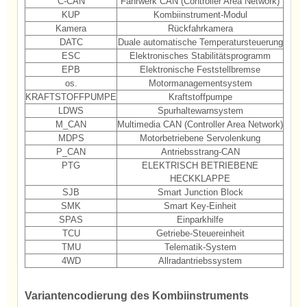
C-CAN
Fahrwerk CAN (Controller Area Network)
KUP
Kombiinstrument-Modul
Kamera
Rückfahrkamera
DATC
Duale automatische Temperatursteuerung
ESC
Elektronisches Stabilitätsprogramm
EPB
Elektronische Feststellbremse
os.
Motormanagementsystem
KRAFTSTOFFPUMPE
Kraftstoffpumpe
LDWS
Spurhaltewarnsystem
M_CAN
Multimedia CAN (Controller Area Network)
MDPS
Motorbetriebene Servolenkung
P_CAN
Antriebsstrang-CAN
PTG
ELEKTRISCH BETRIEBENE
HECKKLAPPE
SJB
Smart Junction Block
SMK
Smart Key-Einheit
SPAS
Einparkhilfe
TCU
Getriebe-Steuereinheit
TMU
Telematik-System
4WD
Allradantriebssystem
Variantencodierung des Kombiinstruments