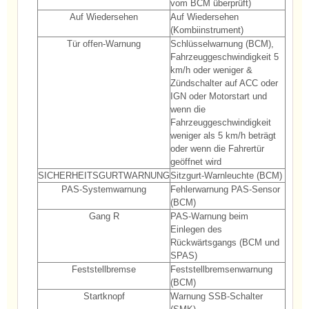
vom BCM überprüft)
Auf Wiedersehen
Auf Wiedersehen
(Kombiinstrument)
Tür offen-Warnung
Schlüsselwarnung (BCM),
Fahrzeuggeschwindigkeit 5
km/h oder weniger &
Zündschalter auf ACC oder
IGN oder Motorstart und
wenn die
Fahrzeuggeschwindigkeit
weniger als 5 km/h beträgt
oder wenn die Fahrertür
geöffnet wird
SICHERHEITSGURTWARNUNG
Sitzgurt-Warnleuchte (BCM)
PAS-Systemwarnung
Fehlerwarnung PAS-Sensor
(BCM)
Gang R
PAS-Warnung beim
Einlegen des
Rückwärtsgangs (BCM und
SPAS)
Feststellbremse
Feststellbremsenwarnung
(BCM)
Startknopf
Warnung SSB-Schalter