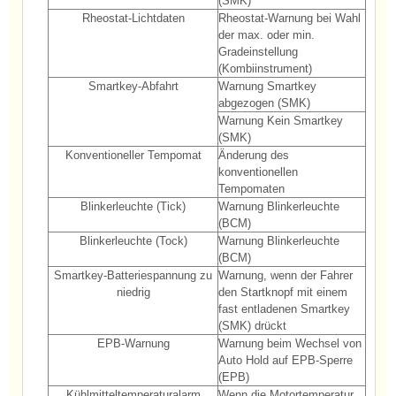
(SMK)
Rheostat-Lichtdaten
Rheostat-Warnung bei Wahl
der max. oder min.
Gradeinstellung
(Kombiinstrument)
Smartkey-Abfahrt
Warnung Smartkey
abgezogen (SMK)
Warnung Kein Smartkey
(SMK)
Konventioneller Tempomat
Änderung des
konventionellen
Tempomaten
Blinkerleuchte (Tick)
Warnung Blinkerleuchte
(BCM)
Blinkerleuchte (Tock)
Warnung Blinkerleuchte
(BCM)
Smartkey-Batteriespannung zu
Warnung, wenn der Fahrer
niedrig
den Startknopf mit einem
fast entladenen Smartkey
(SMK) drückt
EPB-Warnung
Warnung beim Wechsel von
Auto Hold auf EPB-Sperre
(EPB)
Kühlmitteltemperaturalarm
Wenn die Motortemperatur