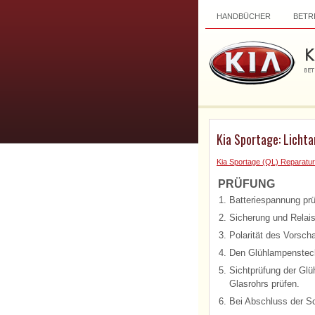
HANDBÜCHER
BETR
Kia Sportage: Licht
Kia Sportage (QL) Reparatur
PRÜFUNG
1.
Batteriespannung prü
2.
Sicherung und Relais
3.
Polarität des Vorscha
4.
Den Glühlampensteck
5.
Sichtprüfung der Glü
Glasrohrs prüfen.
6.
Bei Abschluss der Sch