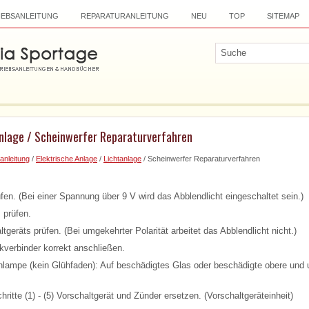
IEBSANLEITUNG
REPARATURANLEITUNG
NEU
TOP
SITEMAP
anlage / Scheinwerfer Reparaturverfahren
anleitung
/
Elektrische Anlage
/
Lichtanlage
/ Scheinwerfer Reparaturverfahren
fen. (Bei einer Spannung über 9 V wird das Abblendlicht eingeschaltet sein.)
 prüfen.
ltgeräts prüfen. (Bei umgekehrter Polarität arbeitet das Abblendlicht nicht.)
verbinder korrekt anschließen.
hlampe (kein Glühfaden): Auf beschädigtes Glas oder beschädigte obere und u
ritte (1) - (5) Vorschaltgerät und Zünder ersetzen. (Vorschaltgeräteinheit)