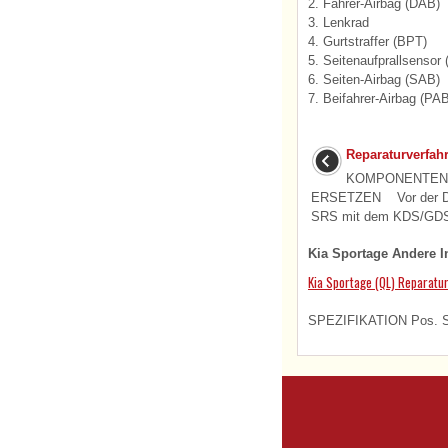
2. Fahrer-Airbag (DAB)
3. Lenkrad
4. Gurtstraffer (BPT)
5. Seitenaufprallsensor 
6. Seiten-Airbag (SAB)
7. Beifahrer-Airbag (PA
Reparaturverfah
KOMPONENTEN
ERSETZEN Vor der Du
SRS mit dem KDS/GDS 
Kia Sportage Andere I
Kia Sportage (QL) Reparatur
SPEZIFIKATION Pos. SP