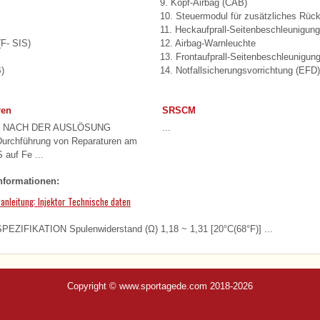
9. Kopf-Airbag (CAB)
10. Steuermodul für zusätzliches Rü
11. Heckaufprall-Seitenbeschleunigun
(F- SIS)
12. Airbag-Warnleuchte
13. Frontaufprall-Seitenbeschleunigun
B)
14. Notfallsicherungsvorrichtung (EFD)
ren
SRSCM
 NACH DER AUSLÖSUNG
...
rchführung von Reparaturen am
auf Fe ...
nformationen:
anleitung: Injektor Technische daten
EZIFIKATION Spulenwiderstand (Ω) 1,18 ~ 1,31 [20°C(68°F)] ...
Copyright © www.sportagede.com 2018-2026