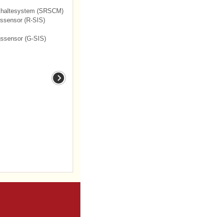
ckhaltesystem (SRSCM)
gssensor (R-SIS)
gssensor (G-SIS)