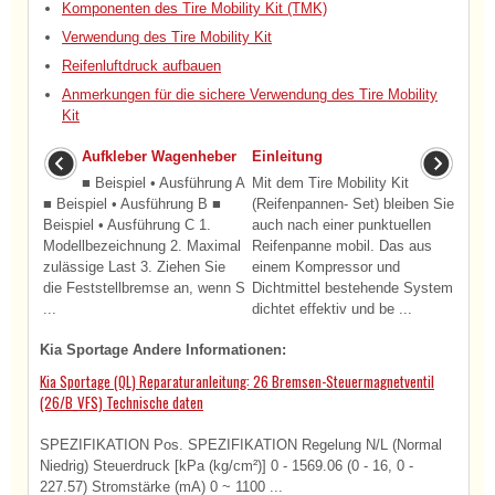
Komponenten des Tire Mobility Kit (TMK)
Verwendung des Tire Mobility Kit
Reifenluftdruck aufbauen
Anmerkungen für die sichere Verwendung des Tire Mobility
Kit
Aufkleber Wagenheber
Einleitung
■ Beispiel • Ausführung A
Mit dem Tire Mobility Kit
■ Beispiel • Ausführung B ■
(Reifenpannen- Set) bleiben Sie
Beispiel • Ausführung C 1.
auch nach einer punktuellen
Modellbezeichnung 2. Maximal
Reifenpanne mobil. Das aus
zulässige Last 3. Ziehen Sie
einem Kompressor und
die Feststellbremse an, wenn S
Dichtmittel bestehende System
...
dichtet effektiv und be ...
Kia Sportage Andere Informationen:
Kia Sportage (QL) Reparaturanleitung: 26 Bremsen-Steuermagnetventil
(26/B_VFS) Technische daten
SPEZIFIKATION Pos. SPEZIFIKATION Regelung N/L (Normal
Niedrig) Steuerdruck [kPa (kg/cm²)] 0 - 1569.06 (0 - 16, 0 -
227.57) Stromstärke (mA) 0 ~ 1100 ...