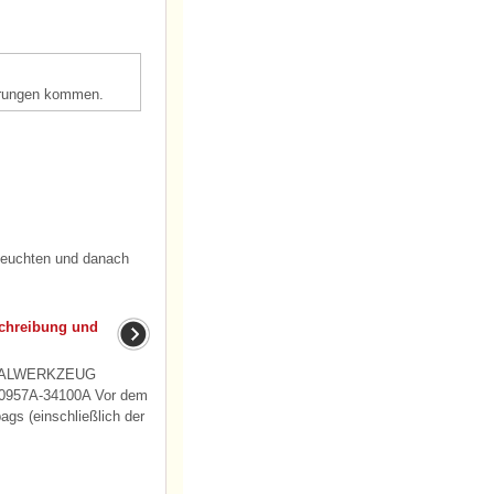
törungen kommen.
fleuchten und danach
chreibung und
IALWERKZEUG
0957A-34100A Vor dem
ags (einschließlich der