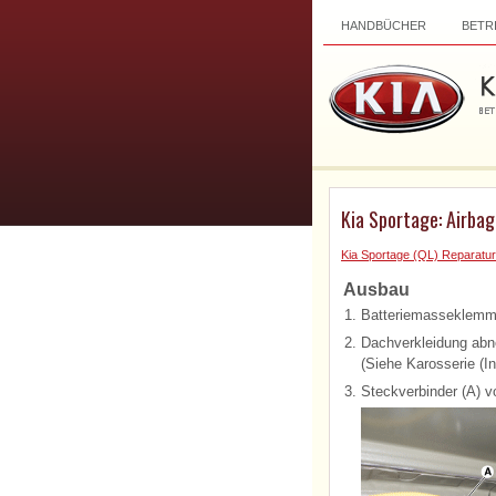
HANDBÜCHER
BETR
Kia Sportage: Airba
Kia Sportage (QL) Reparatur
Ausbau
1.
Batteriemasseklemme
2.
Dachverkleidung ab
(Siehe Karosserie (I
3.
Steckverbinder (A) 