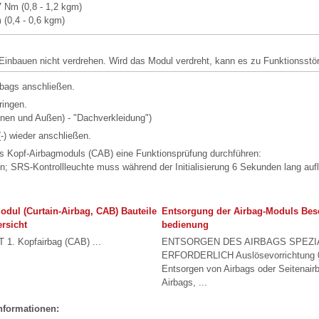
7 Nm (0,8 - 1,2 kgm)
 (0,4 - 0,6 kgm)
Einbauen nicht verdrehen. Wird das Modul verdreht, kann es zu Funktionss
rbags anschließen.
ringen.
nnen und Außen) - "Dachverkleidung")
-) wieder anschließen.
 Kopf-Airbagmoduls (CAB) eine Funktionsprüfung durchführen:
n; SRS-Kontrollleuchte muss während der Initialisierung 6 Sekunden lang au
dul (Curtain-Airbag, CAB) Bauteile
Entsorgung der Airbag-Moduls Bes
rsicht
bedienung
. Kopfairbag (CAB) ...
ENTSORGEN DES AIRBAGS SPEZ
ERFORDERLICH Auslösevorrichtung 
Entsorgen von Airbags oder Seitenairb
Airbags, ...
nformationen: