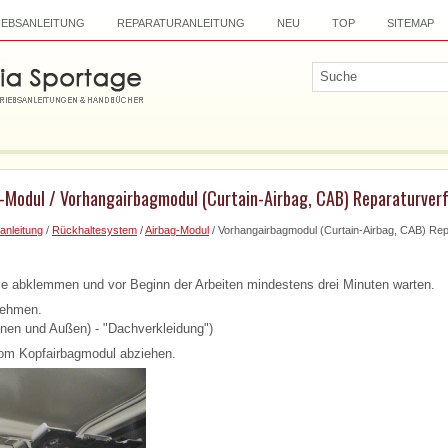
IEBSANLEITUNG
REPARATURANLEITUNG
NEU
TOP
SITEMAP
g-Modul / Vorhangairbagmodul (Curtain-Airbag, CAB) Reparaturver
anleitung
/
Rückhaltesystem
/
Airbag-Modul
/ Vorhangairbagmodul (Curtain-Airbag, CAB) Rep
 abklemmen und vor Beginn der Arbeiten mindestens drei Minuten warten.
nehmen.
nnen und Außen) - "Dachverkleidung")
vom Kopfairbagmodul abziehen.