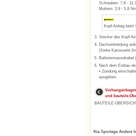
Schrauben: 7,8 - 11,
Muttern: 3,9 - 5,8 Nm
Kopf-Airbag beim 
3.
Stecker des Kopf-Ai
4.
Dachverkleidung anb
(Siehe Karosserie (I
5.
Batteriemassekabel (
6.
Nach dem Einbau des
• Zündung einschalte
ausgehen.
Vorhangairbagmo
und bauteile-Übe
BAUTEILE-ÜBERSICHT 1
Kia Sportage Andere I